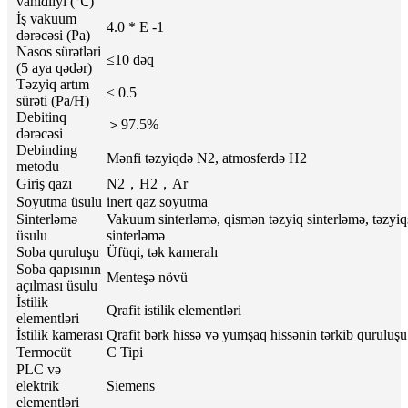
vahidliyi (℃)
İş vakuum
4.0 * E -1
dərəcəsi (Pa)
Nasos sürətləri
≤10 dəq
(5 aya qədər)
Təzyiq artım
≤ 0.5
sürəti (Pa/H)
Debitinq
＞97.5%
dərəcəsi
Debinding
Mənfi təzyiqdə N2, atmosferdə H2
metodu
Giriş qazı
N2，H2，Ar
Soyutma üsulu
inert qaz soyutma
Sinterləmə
Vakuum sinterləmə, qismən təzyiq sinterləmə, təzyiq
üsulu
sinterləmə
Soba quruluşu
Üfüqi, tək kameralı
Soba qapısının
Menteşə növü
açılması üsulu
İstilik
Qrafit istilik elementləri
elementləri
İstilik kamerası
Qrafit bərk hissə və yumşaq hissənin tərkib quruluşu
Termocüt
C Tipi
PLC və
elektrik
Siemens
elementləri