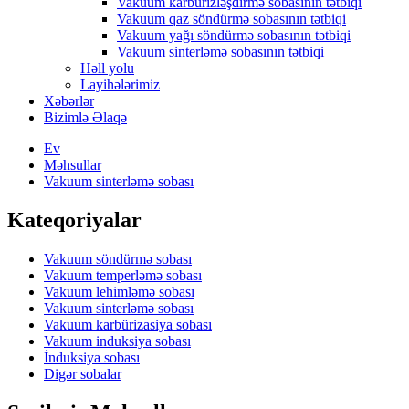
Vakuum karbürizləşdirmə sobasının tətbiqi
Vakuum qaz söndürmə sobasının tətbiqi
Vakuum yağı söndürmə sobasının tətbiqi
Vakuum sinterləmə sobasının tətbiqi
Həll yolu
Layihələrimiz
Xəbərlər
Bizimlə Əlaqə
Ev
Məhsullar
Vakuum sinterləmə sobası
Kateqoriyalar
Vakuum söndürmə sobası
Vakuum temperləmə sobası
Vakuum lehimləmə sobası
Vakuum sinterləmə sobası
Vakuum karbürizasiya sobası
Vakuum induksiya sobası
İnduksiya sobası
Digər sobalar