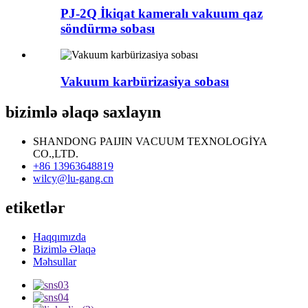
PJ-2Q İkiqat kameralı vakuum qaz
söndürmə sobası
Vakuum karbürizasiya sobası
bizimlə əlaqə saxlayın
SHANDONG PAIJIN VACUUM TEXNOLOGİYA
CO.,LTD.
+86 13963648819
wilcy@lu-gang.cn
etiketlər
Haqqımızda
Bizimlə Əlaqə
Məhsullar