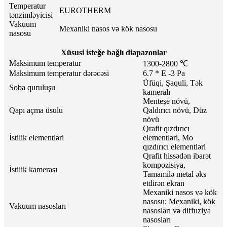
Temperatur
EUROTHERM
tənzimləyicisi
Vakuum
Mexaniki nasos və kök nasosu
nasosu
Xüsusi isteğe bağlı diapazonlar
Maksimum temperatur
1300-2800 ℃
Maksimum temperatur dərəcəsi
6.7 * E -3 Pa
Üfüqi, Şaquli, Tək
Soba quruluşu
kameralı
Menteşe növü,
Qapı açma üsulu
Qaldırıcı növü, Düz
növü
Qrafit qızdırıcı
İstilik elementləri
elementləri, Mo
qızdırıcı elementləri
Qrafit hissədən ibarət
kompozisiya,
İstilik kamerası
Tamamilə metal əks
etdirən ekran
Mexaniki nasos və kök
nasosu; Mexaniki, kök
Vakuum nasosları
nasosları və diffuziya
nasosları