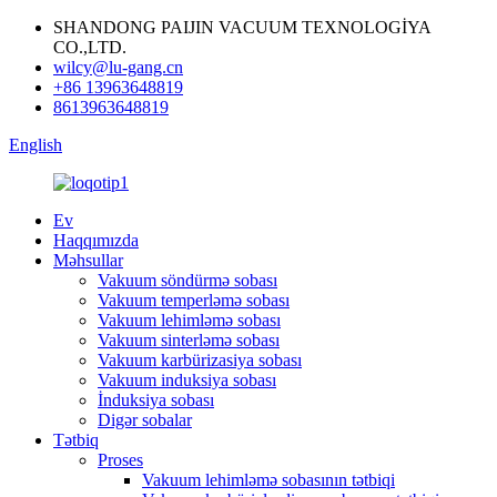
SHANDONG PAIJIN VACUUM TEXNOLOGİYA
CO.,LTD.
wilcy@lu-gang.cn
+86 13963648819
8613963648819
English
Ev
Haqqımızda
Məhsullar
Vakuum söndürmə sobası
Vakuum temperləmə sobası
Vakuum lehimləmə sobası
Vakuum sinterləmə sobası
Vakuum karbürizasiya sobası
Vakuum induksiya sobası
İnduksiya sobası
Digər sobalar
Tətbiq
Proses
Vakuum lehimləmə sobasının tətbiqi