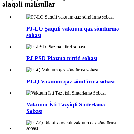
əlaqəli məhsullar
PJ-LQ Şaquli vakuum qaz söndürmə
sobası
PJ-PSD Plazma nitrid sobası
PJ-Q Vakuum qaz söndürmə sobası
Vakuum İsti Təzyiqli Sinterləmə
Sobası