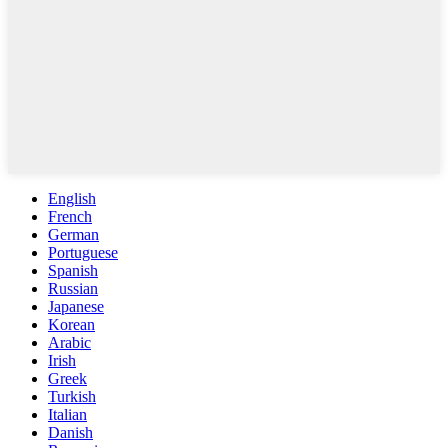
English
French
German
Portuguese
Spanish
Russian
Japanese
Korean
Arabic
Irish
Greek
Turkish
Italian
Danish