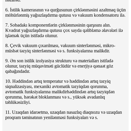
6. İstilik kamerasının və qurğusunun çirklənməsini azaltmaq üçün
möhürlənmiş yağsızlaşdırma qutusu və vakuum kondensatoru ilə.
7. Sobadakı komponentlərin çirklənməsinin qarşısını alın.
Kvadrat yağsızlaşdırma qutusu çox sayda qəlibləmə əlavələri ilə
işləmək üçün istifadə olunur.
8. Çevik vakuum çıxarılması, vakuum sinterlənməsi, mikro-
müsbət təzyiq sinterlənməsi və s. funksiyalarına malikdir.
9. Ən son istilik izolyasiya strukturu və materialları istifadə
olunur, təzyiq müqaviməti güclüdür və enerjiyə qənaət göz
qabağındadır.
10. Həddindən artıq temperatur və həddindən artıq təzyiq
siqnalizasiyası, mexaniki avtomatik təzyiqdən qorunma,
avtomatik funksiyalarına malikdir
həddindən artıq təzyiqdən
qorunma, hərəkət bloklanması və s., yüksək avadanlıq
təhlükəsizliyi.
11. Uzaqdan idarəetmə, uzaqdan nasazlıq diaqnozu və uzaqdan
proqram təminatının yenilənməsi funksiyaları və s.