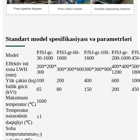
Standart model spesifikasiyası və parametrləri
PJSJ-gr-
PJSJ-gr-60-
PJSJ-gr-100-
PJSJ-gr-
PJSJ
Model
30-1600
1600
1600
200-1600
450
Effektiv isti
200*200*
400*400*
500
zona LWH
300*300*600
300*300*900
300
1200
180
(mm)
Yük çəkisi (kq)
100
200
400
600
100
İstilik gücü
65
80
150
200
450
(kVt)
Maksimum
1600
temperatur (℃)
Temperatur
nəzarətinin
±1
dəqiqliyi (℃)
Soba
temperaturunun
±3