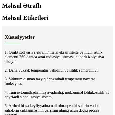
Məhsul Ətraflı
Məhsul Etiketləri
Xüsusiyyətlər
1. Qrafit izolyasiya ekranı / metal ekran isteğe bağlıdır, istilik
elementi 360 dərəcə ətraf radiasiya isitməsi, etibarlı izolyasiya
dizaynı.
2. Daha yüksək temperatur vahidliyi və istilik səmərəliliyi
3. Vakuum qismən təzyiq / çoxsahəli temperatur nəzarət
funksiyası.
4. Tam avtomatlaşdırılmış avadanlıq, mükəmməl təhlükəsizlik və
qeyri-adi siqnalizasiya sistemi.
5. Ardıcıl hissə keyfiyyətinə nail olmaq və hissələrin və isti
sahələrin çirklənməsinin qarşısını almaq üçün dəqiq proses
nəzarəti.