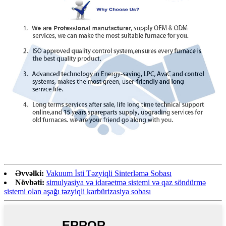
Əvvəlki:
Vakuum İsti Təzyiqli Sinterləmə Sobası
Növbəti:
simulyasiya və idarəetmə sistemi və qaz söndürmə
sistemi olan aşağı təzyiqli karbürizasiya sobası