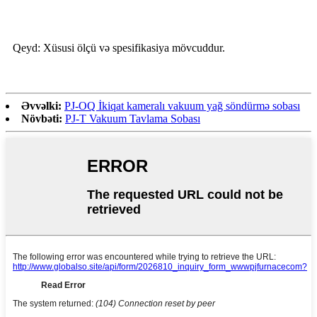
Qeyd: Xüsusi ölçü və spesifikasiya mövcuddur.
Əvvəlki:
PJ-OQ İkiqat kameralı vakuum yağ söndürmə sobası
Növbəti:
PJ-T Vakuum Tavlama Sobası