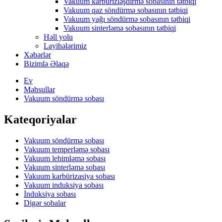
Vakuum karbürizləşdirmə sobasının tətbiqi
Vakuum qaz söndürmə sobasının tətbiqi
Vakuum yağı söndürmə sobasının tətbiqi
Vakuum sinterləmə sobasının tətbiqi
Həll yolu
Layihələrimiz
Xəbərlər
Bizimlə Əlaqə
Ev
Məhsullar
Vakuum söndürmə sobası
Kateqoriyalar
Vakuum söndürmə sobası
Vakuum temperləmə sobası
Vakuum lehimləmə sobası
Vakuum sinterləmə sobası
Vakuum karbürizasiya sobası
Vakuum induksiya sobası
İnduksiya sobası
Digər sobalar