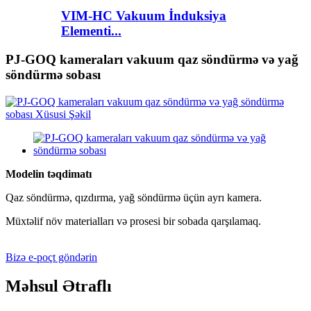
VIM-HC Vakuum İnduksiya
Elementi...
PJ-GOQ kameraları vakuum qaz söndürmə və yağ
söndürmə sobası
Modelin təqdimatı
Qaz söndürmə, qızdırma, yağ söndürmə üçün ayrı kamera.
Müxtəlif növ materialları və prosesi bir sobada qarşılamaq.
Bizə e-poçt göndərin
Məhsul Ətraflı