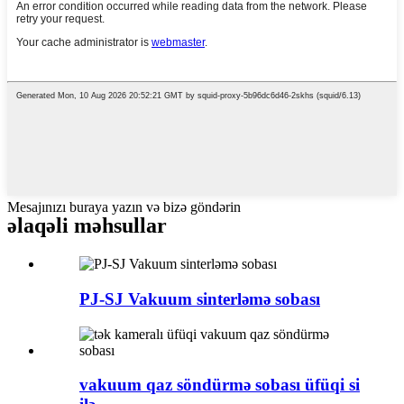
Mesajınızı buraya yazın və bizə göndərin
əlaqəli məhsullar
PJ-SJ Vakuum sinterləmə sobası
vakuum qaz söndürmə sobası üfüqi si