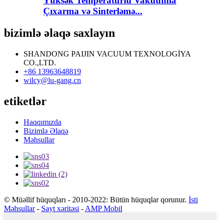
Yüksək Temperaturlu Vakuumla
Çıxarma və Sinterləmə...
bizimlə əlaqə saxlayın
SHANDONG PAIJIN VACUUM TEXNOLOGİYA
CO.,LTD.
+86 13963648819
wilcy@lu-gang.cn
etiketlər
Haqqımızda
Bizimlə Əlaqə
Məhsullar
© Müəllif hüquqları - 2010-2022: Bütün hüquqlar qorunur.
İsti
Məhsullar
-
Sayt xəritəsi
-
AMP Mobil