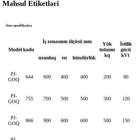
Məhsul Etiketləri
Əsas spesifikasiya
İş zonasının ölçüsü mm
Yük
İstilik
Model kodu
tutumu
gücü
kq
kVt
uzunluq
en
hündürlük
PJ-
644
600
400
400
200
80
GOQ
PJ-
755
700
500
500
300
120
GOQ
PJ-
966
900
600
600
500
150
GOQ
PJ-