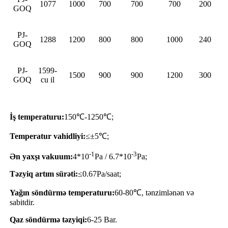
1077
1000
700
700
700
200
GOQ
PJ-
1288
1200
800
800
1000
240
GOQ
PJ-
1599-
1500
900
900
1200
300
GOQ
cu il
İş temperaturu:
150℃-1250℃;
Temperatur vahidliyi:
≤±5℃;
-1
-3
Ən yaxşı vakuum:
4*10
Pa / 6.7*10
Pa;
Təzyiq artım sürəti:
≤0.67Pa/saat;
Yağın söndürmə temperaturu
:
60-80℃, tənzimlənən və
sabitdir.
Qaz söndürmə təzyiqi:
6-25 Bar.