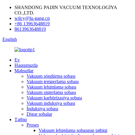
SHANDONG PAIJIN VACUUM TEXNOLOGİYA
CO.,LTD.
wilcy@lu-gang.cn
+86 13963648819
8613963648819
English
Ev
Haqqımızda
Məhsullar
Vakuum söndürmə sobası
Vakuum temperləmə sobası
Vakuum lehimləmə sobası
Vakuum sinterləmə sobası
Vakuum karbürizasiya sobası
Vakuum induksiya sobası
İnduksiya sobası
Digər sobalar
Tətbiq
Proses
Vakuum lehimləmə sobasının tətbiqi