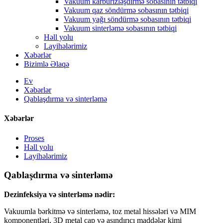
Vakuum karbürizləşdirmə sobasının tətbiqi
Vakuum qaz söndürmə sobasının tətbiqi
Vakuum yağı söndürmə sobasının tətbiqi
Vakuum sinterləmə sobasının tətbiqi
Həll yolu
Layihələrimiz
Xəbərlər
Bizimlə Əlaqə
Ev
Xəbərlər
Qablaşdırma və sinterləmə
Xəbərlər
Proses
Həll yolu
Layihələrimiz
Qablaşdırma və sinterləmə
Dezinfeksiya və sinterləmə nədir:
Vakuumla bərkitmə və sinterləmə, toz metal hissələri və MIM
komponentləri, 3D metal çap və aşındırıcı maddələr kimi