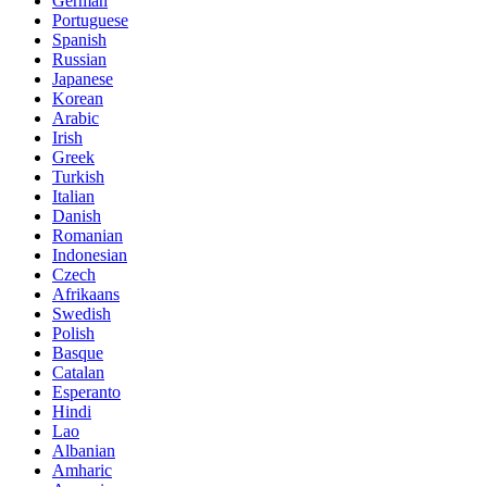
German
Portuguese
Spanish
Russian
Japanese
Korean
Arabic
Irish
Greek
Turkish
Italian
Danish
Romanian
Indonesian
Czech
Afrikaans
Swedish
Polish
Basque
Catalan
Esperanto
Hindi
Lao
Albanian
Amharic