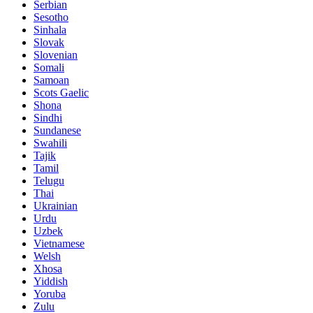
Serbian
Sesotho
Sinhala
Slovak
Slovenian
Somali
Samoan
Scots Gaelic
Shona
Sindhi
Sundanese
Swahili
Tajik
Tamil
Telugu
Thai
Ukrainian
Urdu
Uzbek
Vietnamese
Welsh
Xhosa
Yiddish
Yoruba
Zulu