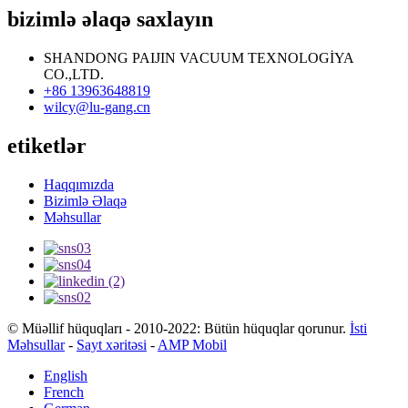
bizimlə əlaqə saxlayın
SHANDONG PAIJIN VACUUM TEXNOLOGİYA
CO.,LTD.
+86 13963648819
wilcy@lu-gang.cn
etiketlər
Haqqımızda
Bizimlə Əlaqə
Məhsullar
© Müəllif hüquqları - 2010-2022: Bütün hüquqlar qorunur.
İsti
Məhsullar
-
Sayt xəritəsi
-
AMP Mobil
English
French