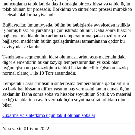
muncuqlama tətbiqləri də daxil olmaqla bir çox hissə və tətbiq üçün
tələb olunan bir prosesdir. Bərkidmə və sinterləmə prosesi mürəkkəb
istehsal tələblərinə yiyələnir.
Bağlayıcılar, ümumiyyətlə, bütün bu tətbiqlərdə əvvəlcədən istiliklə
işlənmiş hissələri yaratmaq üçün istifadə olunur. Daha sonra hissələr
bağlayıcı maddənin buxarlanma temperaturuna qədər qızdırılır və
bağlayıcı maddənin bütün qazlaşdırılması tamamlanana qədər bu
səviyyədə saxlanılır.
Təmizləmə seqmentinin idarə olunması, ərinti əsas materialındakı
digər elementlərin buxar təzyiqi temperaturundan yüksək olan
uyğun qismən qaz təzyiqinin tətbiqi ilə təmin edilir. Qismən təzyiq
normal olaraq 1 ilə 10 Torr arasındadır.
Temperatur əsas ərintisinin sinterləşmə temperaturuna qədər artırılır
və bərk hal hissənin diffuziyasının baş verməsini təmin etmək üçün
saxlanılır. Daha sonra soba və hissələr soyudulur. Sərtlik və material
sıxlığı tələblərinə cavab vermək üçün soyutma sürətləri idarə oluna
bilər.
Çıxarma və sinterləmə üçün təklif olunan sobalar
Yazı vaxtı: 01 iyun 2022