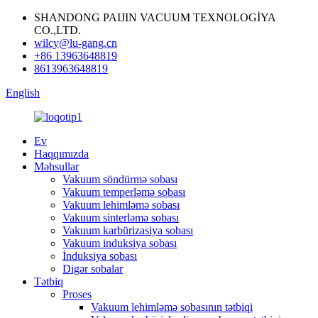
SHANDONG PAIJIN VACUUM TEXNOLOGİYA
CO.,LTD.
wilcy@lu-gang.cn
+86 13963648819
8613963648819
English
Ev
Haqqımızda
Məhsullar
Vakuum söndürmə sobası
Vakuum temperləmə sobası
Vakuum lehimləmə sobası
Vakuum sinterləmə sobası
Vakuum karbürizasiya sobası
Vakuum induksiya sobası
İnduksiya sobası
Digər sobalar
Tətbiq
Proses
Vakuum lehimləmə sobasının tətbiqi